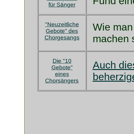
Fund ein
für Sänger
"Neuzeitliche
Wie man 
Gebote" des
machen so
Chorgesangs
Die "10
Auch die
Gebote"
eines
beherzige
Chorsängers