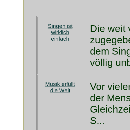
Singen ist
Die weit 
wirklich
zugegebe
einfach
dem Sing
völlig un
Musik erfüllt
Vor viel
die Welt
der Mens
Gleichzei
S...