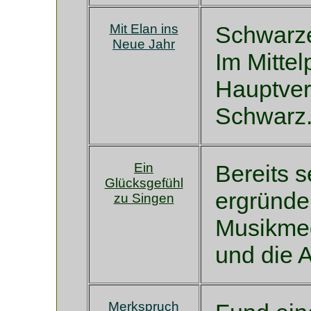
Mit Elan ins
Schwarze
Neue Jahr
Im Mittel
Hauptve
Schwarz.
Ein
Bereits s
Glücksgefühl
ergründe
zu Singen
Musikmed
und die A
Merkspruch