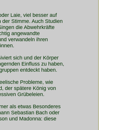
der Laie, viel besser auf
en der Stimme. Auch Studien
ingen die Abwehrkräfte
ichtig angewandte
und verwandeln ihren
önnen.
viert sich und der Körper
ngernden Einfluss zu haben,
sgruppen entdeckt haben.
seelische Probleme, wie
d, der spätere König von
essiven Grübeleien.
mmer als etwas Besonderes
hann Sebastian Bach oder
kson und Madonna: diese