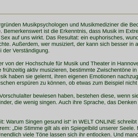
 ergründen Musikpsychologen und Musikmediziner die Be
. Bemerkenswert ist die Erkenntnis, dass Musik im Extr
 Sex auf uns wirkt. Das Resultat: ein euphorisches, wun
te. Außerdem, wer musiziert, der kann sich besser in
ei der Verständigung.
er von der Hochschule für Musik und Theater in Hannov
die frühzeitig aktiv musizieren, bestimmte Zwischentöne 
ik haben sie gelernt, ihren eigenen Emotionen nachz
chen erspüren zu können, ob etwas zum Beispiel nicht 
Vorschulalter bewiesen haben, bestehen diese, wenn sie 
Kinder, die wenig singen. Auch ihre Sprache, das Denken
it: Warum Singen gesund ist“ in WELT ONLINE schreibt 
: „Die Stimme gilt als ein Spiegelbild unserer Seele. M
Unendlich viele Töne lassen sich ihr entlocken. Und man