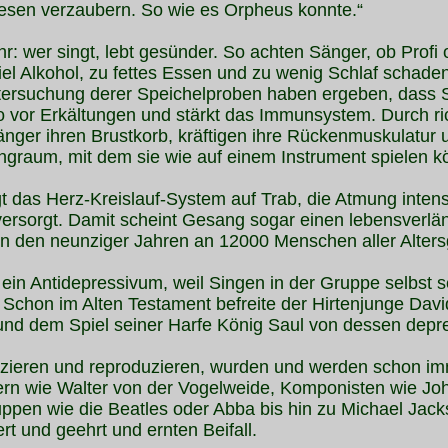
sen verzaubern. So wie es Orpheus konnte.“
 wer singt, lebt gesünder. So achten Sänger, ob Profi o
iel Alkohol, zu fettes Essen und zu wenig Schlaf schad
tersuchung derer Speichelproben haben ergeben, dass S
lso vor Erkältungen und stärkt das Immunsystem. Durch r
ger ihren Brustkorb, kräftigen ihre Rückenmuskulatur 
ngraum, mit dem sie wie auf einem Instrument spielen k
 das Herz-Kreislauf-System auf Trab, die Atmung intensi
 versorgt. Damit scheint Gesang sogar einen lebensverlä
n den neunziger Jahren an 12000 Menschen aller Alter
ein Antidepressivum, weil Singen in der Gruppe selbst 
 Schon im Alten Testament befreite der Hirtenjunge Davi
und dem Spiel seiner Harfe König Saul von dessen depr
zieren und reproduzieren, wurden und werden schon i
ern wie Walter von der Vogelweide, Komponisten wie Jo
ppen wie die Beatles oder Abba bis hin zu Michael Jac
 und geehrt und ernten Beifall.