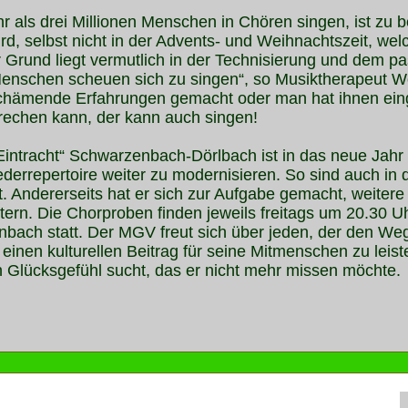
 als drei Millionen Menschen in Chören singen, ist zu 
d, selbst nicht in der Advents- und Weihnachtszeit, welc
rund liegt vermutlich in der Technisierung und dem p
Menschen scheuen sich zu singen“, so Musiktherapeut Wo
schämende Erfahrungen gemacht oder man hat ihnen eing
prechen kann, der kann auch singen!
ntracht“ Schwarzenbach-Dörlbach ist in das neue Jahr 
Liederrepertoire weiter zu modernisieren. So sind auch in
. Andererseits hat er sich zur Aufgabe gemacht, weitere
tern. Die Chorproben finden jeweils freitags um 20.30 U
bach statt. Der MGV freut sich über jeden, der den Weg 
hl einen kulturellen Beitrag für seine Mitmenschen zu lei
Glücksgefühl sucht, das er nicht mehr missen möchte.