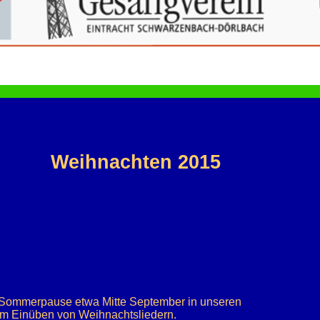
Weihnachten 2015
r Sommerpause etwa Mitte September in unseren
m Einüben von Weihnachtsliedern.