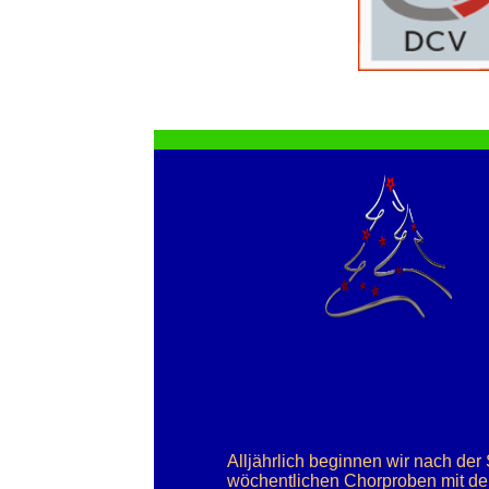
Alljährlich beginnen wir nach de
wöchentlichen Chorproben mit de