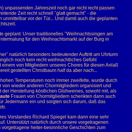
h) unpassenden Jahreszeit noch gar nicht recht passen
reitende Zeit recht schnell "glatt gemacht" - die
 unmittelbar vor der Tür... Und damit auch die geplanten
htszeit.
tte geplant: Unser traditionelles "Weihnachtssingen am
ntermalung für den Weihnachtsmarkt auf der Burg in
r" natürlich besonders bedeutender Auftritt am Uhrturm
nglich noch kein recht weihnachtliches Gefühl
 einem von Mitgliedern unseres Chores für diesen Anlaß
eit gestellten Christbaum half da aber nach...
hohen Temperaturen noch immer zweifelte, wurde durch
 von wieder anderen Chormitgliedern organisiert und
t der Herstellung köstlichen Glühweines, sowohl mit, als
raute
Frauen von Chormitgliedern schenkten dann auch
 für Jedermann ein und sorgten sich darum, daß das
eb.
eres Vorstandes Richard Spiegel kam dann eine sehr
uf. Unterstützt natürlich durch unsere vorgetragenen
n vorgetragene heiter-besinnliche Geschichten zum