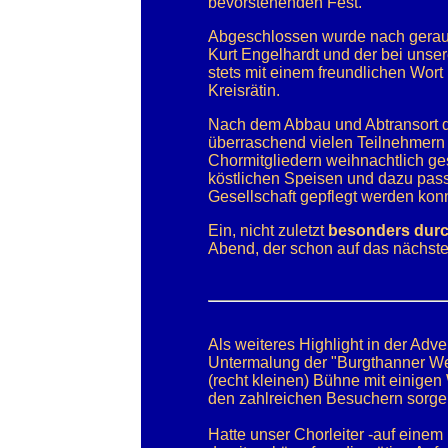
bevorstehenden Fest.
Abgeschlossen wurde nach geraum
Kurt Engelhardt und der bei unse
stets mit einem freundlichen Wort
Kreisrätin.
Nach dem Abbau und Abtransort de
überraschend vielen Teilnehmern
Chormitgliedern weihnachtlich g
köstlichen Speisen und dazu pas
Gesellschaft gepflegt werden konn
Ein, nicht zuletzt
besonders durch
Abend, der schon auf das nächste
Als weiteres Highlight in der Adve
Untermalung der "Burgthanner Wei
(recht kleinen) Bühne mit einige
den zahlreichen Besuchern sorgen
Hatte unser Chorleiter -auf eine