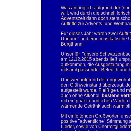
Was anfänglich aufgrund der (noc
will, wird durch die schnell fortsch
Adventszeit dann doch steht schon
Auftritte zur Advents- und Weihnac
Für dieses Jahr waren zwei Auftri
Uhrturm" und eine musikalische U
Burgthann.
Unser für "unsere Schwarzenbache
am 12.12.2015 abends ließ ursprü
aufkommen, die Ausgestaltung mit
mitsamt passender Beleuchtung ber
Und wer aufgrund der ungewohnt 
den Glühweinstand überzeugt, der
aufgestellt wurde. Fleißige und mi
auch ohne Alkohol,
bestens vert
mit ein paar freundlichen Worten
wärmende Getränk auch warm bli
Mit einleitenden Grußworten uns
positive "adventliche" Stimmung a
Lieder, sowie von Chormitglieder