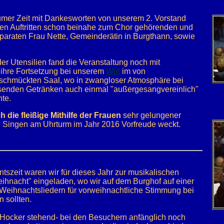
er Zeit mit Dankesworten von unserem 2. Vorstand
ren Auftritten schon beinahe zum Chor gehörenden und
 paraten Frau Nette, Gemeinderätin in Burgthann, sowie
r Utensilien fand die Veranstaltung noch mit
 ihre Fortsetzung bei unserem
Wirt
im von
eschmückten Saal, wo in zwangloser Atmosphäre bei
senden Getränken auch einmal "außergesangvereinlich"
te.
 die fleißige Mithilfe der Frauen
sehr gelungener
 Singen am Uhrturm im Jahr 2016 Vorfreude weckt.
ntszeit waren wir für dieses Jahr zur musikalischen
hnacht" eingeladen, wo wir auf dem Burghof auf einer
n Weihnachtsliedern für vorweihnachtliche Stimmung bei
 sollten.
m Hocker stehend- bei den Besuchern anfänglich noch