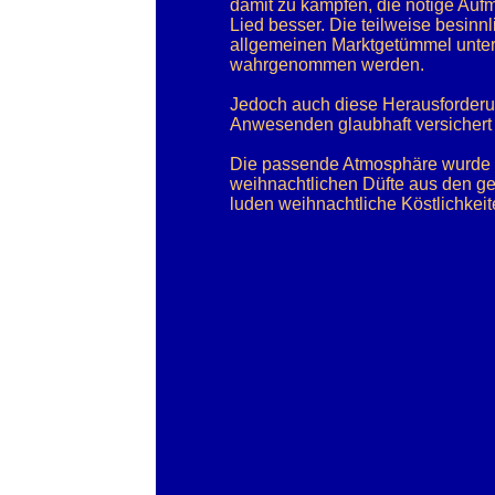
damit zu kämpfen, die nötige Auf
Lied besser. Die teilweise besinnli
allgemeinen Marktgetümmel unter
wahrgenommen werden.
Jedoch auch diese Herausforderun
Anwesenden glaubhaft versichert
Die passende Atmosphäre wurde d
weihnachtlichen Düfte aus den ge
luden weihnachtliche Köstlichkeit