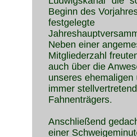
Ludwigskanal" die 
Beginn des Vorjahres
festgelegte
Jahreshauptversamml
Neben einer angem
Mitgliederzahl freute
auch über die Anwes
unseres ehemaligen
immer stellvertreten
Fahnenträgers.
Anschließend gedach
einer Schweigeminut